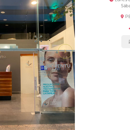
Sába
PB 