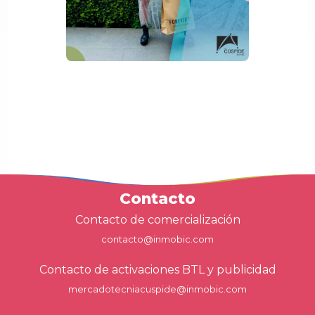
Contacto
Contacto de comercialización
contacto@inmobic.com
Contacto de activaciones BTL y publicidad
mercadotecniacuspide@inmobic.com